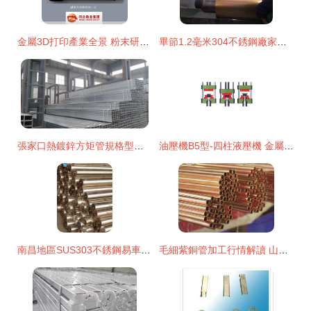
金屬3D打印產業全景 粉末研發、生產及成型技術企業盤點
畢節1.2毫米304不銹鋼廠家地址查詢指南
張家口熱鍍鋅方矩管規格型號全解析與金屬材料加工應用
油壓機B5型-四柱液壓機 金屬材料加工的強力引擎
南昌地區SUS303不銹鋼易車棒市場價格分析與加工應用
毛細紫銅管加工行情解讀 山東鑫諾金屬材料市場動態與趨勢展望