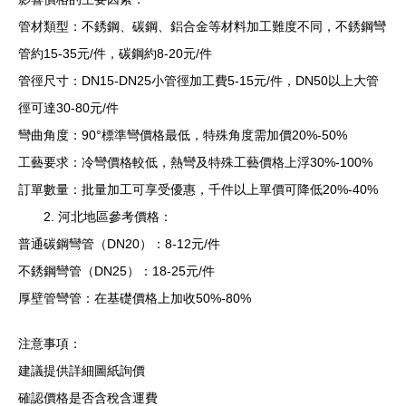
管材類型：不銹鋼、碳鋼、鋁合金等材料加工難度不同，不銹鋼彎
管約15-35元/件，碳鋼約8-20元/件
管徑尺寸：DN15-DN25小管徑加工費5-15元/件，DN50以上大管
徑可達30-80元/件
彎曲角度：90°標準彎價格最低，特殊角度需加價20%-50%
工藝要求：冷彎價格較低，熱彎及特殊工藝價格上浮30%-100%
訂單數量：批量加工可享受優惠，千件以上單價可降低20%-40%
2. 河北地區參考價格：
普通碳鋼彎管（DN20）：8-12元/件
不銹鋼彎管（DN25）：18-25元/件
厚壁管彎管：在基礎價格上加收50%-80%
注意事項：
建議提供詳細圖紙詢價
確認價格是否含稅含運費