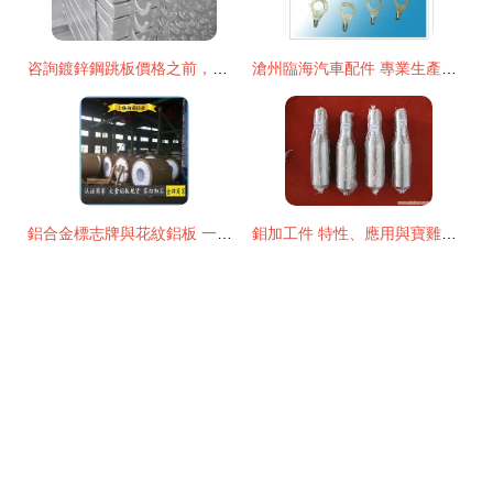
咨詢鍍鋅鋼跳板價格之前，為何考察金屬材料加工廠家實力是重中之重
滄州臨海汽車配件 專業生產接線片及金屬材料加工服務詳解
鋁合金標志牌與花紋鋁板 一站式廠家直銷與金屬材料加工服務
鉬加工件 特性、應用與寶雞市盛華有色金屬材料加工的優勢